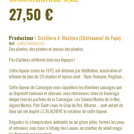
27,50 €
TTC
Producteur :
Distillerie A. Blachère (Châteauneuf du Pape)
Réf :
3365340000392
Des plantes, des plantes et encore des plantes.
Pas d’arômes artificiels dans nos liqueurs !
Cette liqueur créée en 1970, est obtenue par distillation, macération et
infusion de plus de 20 plantes et épices dont : Thym, Romarin, Réglisse…
Cette liqueur de Camargue vous rappellera les étendues sauvages que
se disputent taureaux et chevaux; vous retrouverez dans ce breuvage
unique tous les parfums de la Camargue. Les Saintes Maries de la Mer,
Aigues Mortes, Port Saint Louis, le Grau du Roi, Albaron … sont autant de
lieux qui ont inspiré J.C BLACHERE le créateur de cette liqueur.
Dégustez-la à température ambiante ou sur glace pilée, fermez les yeux,
et retrouvez vous face à l’étang des Launes, un coucher de soleil rouge,
les flamands qui s’envolent….